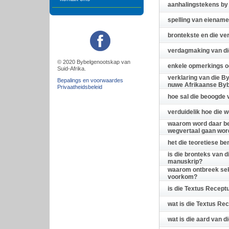
aanhalingstekens by
spelling van eiename
brontekste en die ver
verdagmaking van die
© 2020 Bybelgenootskap van
enkele opmerkings oor
Suid-Afrika.
verklaring van die By
Bepalings en voorwaardes
nuwe Afrikaanse Byb
Privaatheidsbeleid
hoe sal die beoogde v
verduidelik hoe die 
waarom word daar bew
wegvertaal gaan wor
het die teoretiese be
is die bronteks van 
manuskrip?
waarom ontbreek seke
voorkom?
is die Textus Receptu
wat is die Textus Re
wat is die aard van d