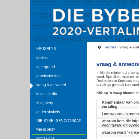
Tuisblad
vraag & an
KEUSELYS
tuisblad
vraag & antwoo
agtergrond
In hierdie rubriek sal vrae 
proefvertalings
word. Spesifieke vrae oor di
Redaksionele Komitees oorw
vraag & antwoord
vertalings gemaak kan word 
Klik op 'n vraag hieronder
in die media
Kommentaar van prof 
fotogalery
vertaling
ander skakels
Leenwoorde / vreem
DIE BYBELGENOOTSKAP
waarom kom die lofpr
voor, terwyl dit byvo
wie is ons?
waarom word "klinken
kontak ons