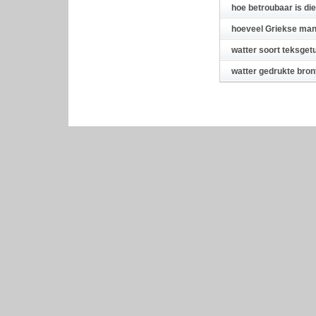
hoe betroubaar is di
hoeveel Griekse man
watter soort teksget
watter gedrukte bront