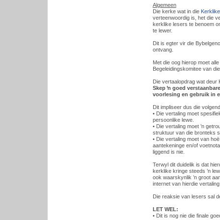
Algemeen
Die kerke wat in die
Kerklike
verteenwoordig is, het die 
kerklike lesers te benoem 
te lewer.
Dit is egter vir die Bybelge
ontvang.
Met die oog hierop moet all
Begeleidingskomitee van die
Die vertaalopdrag wat deur 
Skep ŉ goed verstaanbare,
voorlesing en gebruik in 
Dit impliseer dus die volgen
• Die vertaling moet spesifi
persoonlike lewe.
• Die vertaling moet ’n getr
struktuur van die bronteks 
• Die vertaling moet van ho
aantekeninge en/of voetnotas 
liggend is nie.
Terwyl dit duidelik is dat hi
kerklike kringe steeds ’n lew
ook waarskynlik ’n groot aant
internet van hierdie vertali
Die reaksie van lesers sal 
LET WEL:
• Dit is nog nie die finale 