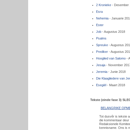
2 Kronieke
- Desember 
Esra
Nehemia
- Januarie 201
Ester
Job
- Augustus 2018
Psalms
Spreuke
- Augustus 20
Prediker
- Augustus 20
Hooglied van Salomo
- 
Jesaja
- November 201
Jeremia
- Junie 2018
Die Klaagliedere van Je
Esegiël
- Maart 2018
Tekste (einde fase 3) S
BELANGRIKE OPM
Tot dusvêr is tekste 
die kommentaar deur k
Redaksionele Komitees
kennisname. Ons is n