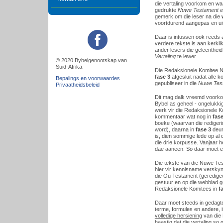
die vertaling voorkom en wa
gedrukte
Nuwe Testament en
gemerk om die leser na die
voortdurend aangepas en uitg
Daar is intussen ook reeds
verdere tekste is aan kerkli
ander lesers die geleenthe
Vertaling
te lewer.
© 2020 Bybelgenootskap van
Suid-Afrika.
Die Redaksionele Komitee 
fase 3
afgesluit nadat alle
Bepalings en voorwaardes
gepubliseer in die
Nuwe Test
Privaatheidsbeleid
Dit mag dalk vreemd voork
Bybel as geheel - ongelukkig
werk vir die Redaksionele 
kommentaar wat nog in
fas
boeke (waarvan die rediger
word), daarna in
fase 3
deur
is, dien sommige lede op al 
die drie korpusse. Vanjaar 
dae aaneen. So daar moet e
Die tekste van die Nuwe Tes
hier vir kennisname verskyn
die Ou Testament (geredige
gestuur en op die webblad 
Redaksionele Komitees in
f
Daar moet steeds in gedagt
terme, formules en andere, i
volledige hersiening
van die 
haastig dat die vertaling s