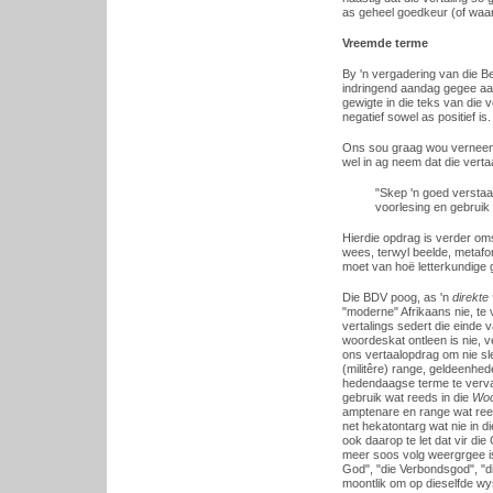
as geheel goedkeur (of waar
Vreemde terme
By 'n vergadering van die B
indringend aandag gegee aan 
gewigte in die teks van die v
negatief sowel as positief is.
Ons sou graag wou verneem 
wel in ag neem dat die vertaa
"Skep 'n goed verstaa
voorlesing en gebruik 
Hierdie opdrag is verder om
wees, terwyl beelde, metafor
moet van hoë letterkundige
Die BDV poog, as 'n
direkte 
"moderne" Afrikaans nie, te
vertalings sedert die einde
woordeskat ontleen is nie, ve
ons vertaalopdrag om nie sle
(militêre) range, geldeenhed
hedendaagse terme te vervan
gebruik wat reeds in die
Woo
amptenare en range wat ree
net hekatontarg wat nie in 
ook daarop te let dat vir di
meer soos volg weergrgee i
God", "die Verbondsgod", "d
moontlik om op dieselfde w