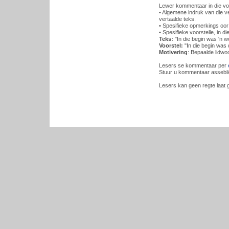
Lewer kommentaar in die vo
• Algemene indruk van die ver
vertaalde teks.
• Spesifieke opmerkings oor 
• Spesifieke voorstelle, in 
Teks:
"In die begin was 'n wo
Voorstel:
"In die begin was 
Motivering
: Bepaalde lidwoo
Lesers se kommentaar per
Stuur u kommentaar assebli
Lesers kan geen regte laat ge