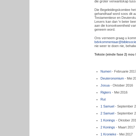
die groter verwantskap tus
Die Begeleidingskomitee het
gehandhaaf word soos dit aa
Testamentiese en Deuterokan
Lesers kan dan 'n beter beeld
aan die konsekwentheid van d
geneem word.
Ons verneem graag u kommen
bdvkommentaar@biblesocie
nie weer te doen nie, behalw
Tekste (einde fase 2) nou
Numeri
- Februarie 201
Deuteronomium
- Mei 2
Josua
- Oktober 2016
Rigters
- Mei 2016
Rut
1 Samuel
- September 
2 Samuel
- September 
1 Konings
- Oktober 20
2 Konings
- Maart 2017
1 Kronieke
- Mei 2017