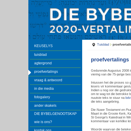
Tuisblad
proefvertal
KEUSELYS
tuisblad
proefvertalings
agtergrond
Gedurende Augustus 2008 is 
proefvertalings
viering van die 75-jarige be
vraag & antwoord
Intussen het die proses so 
lesers vir kommentaar gestu
in die media
Indien u nog oor die gedruk
om te wag tot die betrokke 
fotogalery
nuutste teks te stuur na
bdv
die teks aangebring.
ander skakels
Die
Nuwe Testament en Psalm
DIE BYBELGENOOTSKAP
Maart in die Groote Kerk, K
St George's Katedraal in Win
kommentaar van kerklike lese
wie is ons?
Woorde waarvan die betekeni
kontak ons