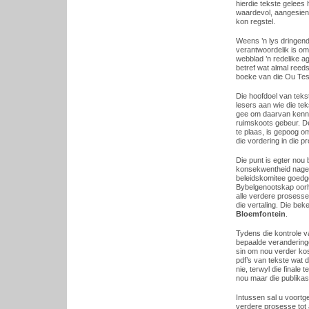
hierdie tekste gelees
waardevol, aangesien 
kon regstel.
Weens ’n lys dringen
verantwoordelik is om 
webblad ’n redelike a
betref wat almal reeds
boeke van die Ou Tes
Die hoofdoel van teks
lesers aan wie die tek
gee om daarvan kenni
ruimskoots gebeur. D
te plaas, is gepoog o
die vordering in die pr
Die punt is egter nou 
konsekwentheid nageg
beleidskomitee goedge
Bybelgenootskap oorha
alle verdere prosesse
die vertaling. Die bek
Bloemfontein
.
Tydens die kontrole 
bepaalde veranderinge
sin om nou verder kos
pdf’s van tekste wat 
nie, terwyl die finale
nou maar die publikas
Intussen sal u voortge
verdere prosesse tot 