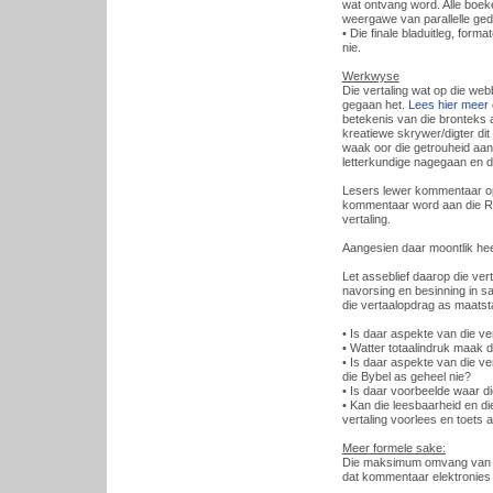
wat ontvang word. Alle boeke
weergawe van parallelle ged
• Die finale bladuitleg, form
nie.
Werkwyse
Die vertaling wat op die web
gegaan het.
Lees hier meer
betekenis van die bronteks as
kreatiewe skrywer/digter dit
waak oor die getrouheid aan 
letterkundige nagegaan en d
Lesers lewer kommentaar op d
kommentaar word aan die Re
vertaling.
Aangesien daar moontlik hee
Let asseblief daarop die ver
navorsing en besinning in 
die vertaalopdrag as maatsta
• Is daar aspekte van die ve
• Watter totaalindruk maak d
• Is daar aspekte van die v
die Bybel as geheel nie?
• Is daar voorbeelde waar die
• Kan die leesbaarheid en di
vertaling voorlees en toets 
Meer formele sake:
Die maksimum omvang van ko
dat kommentaar elektronies 