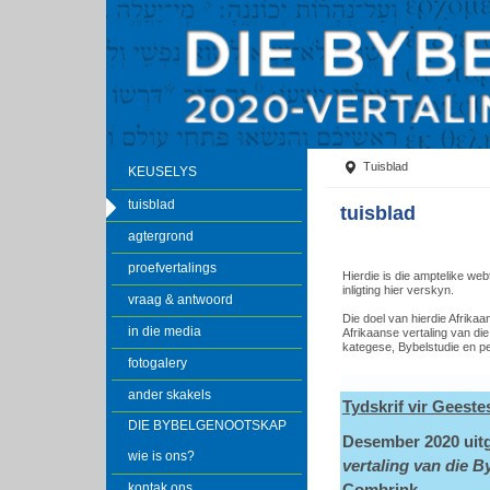
Tuisblad
KEUSELYS
tuisblad
tuisblad
agtergrond
proefvertalings
Hierdie is die amptelike we
inligting hier verskyn.
vraag & antwoord
Die doel van hierdie Afrika
in die media
Afrikaanse vertaling van die
kategese, Bybelstudie en pe
fotogalery
ander skakels
Tydskrif vir Geest
DIE BYBELGENOOTSKAP
Desember 2020 uitg
wie is ons?
vertaling van die B
kontak ons