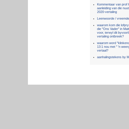
Kommentaar van prof H
aanleiding van die nuut
2020-vertaling
Leenwoorde / vreemde
waarom kom die lofpry
die "Ons Vader" in Mat
voor, terwyl dit byvoor
vertaling ontbreek?
waarom word "klinkend
13:1 nou met " 'n wee
vertaal?
aanhalingstekens by 