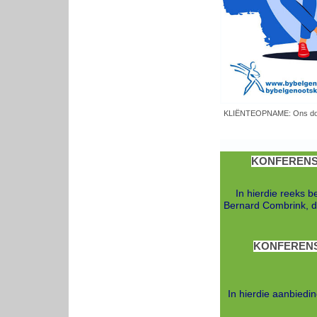
KLIËNTEOPNAME: Ons doen '
KONFERENSI
In hierdie reeks b
Bernard Combrink, di
KONFERENS
In hierdie aanbiedi