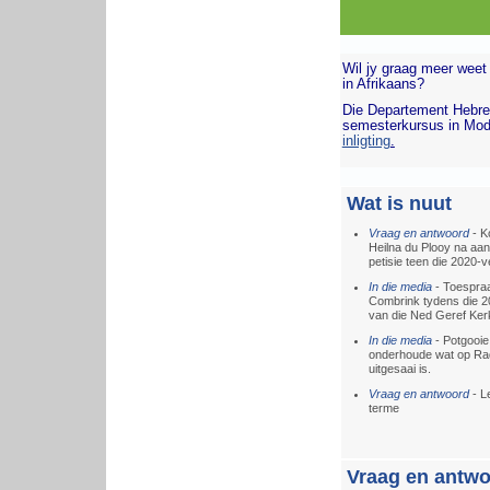
Wil jy graag meer weet 
in Afrikaans?
Die Departement Hebreeu
semesterkursus in Mode
inligting
.
Wat is nuut
Vraag en antwoord
- K
Heilna du Plooy na aan
petisie teen die 2020-ve
In die media
- Toespra
Combrink tydens die 
van die Ned Geref Ker
In die media
- Potgooie
onderhoude wat op Ra
uitgesaai is.
Vraag en antwoord
- L
terme
Vraag en antw